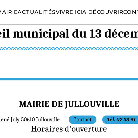
AIRIE
ACTUALITÉS
VIVRE ICI
A DÉCOUVRIR
CON
il municipal du 13 déce
MAIRIE DE JULLOUVILLE
René Joly 50610 Jullouville
Contact
Tél. 02 33 91
Horaires d'ouverture