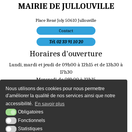
MAIRIE DE JULLOUVILLE
Place René Joly 50610 Jullouville
Contact
Tél. 02 33 91 10 20
Horaires d'ouverture
Lundi, mardi et jeudi de 09h00 à 12h15 et de 13h30 à
17h30
Mercredi de 09h00 à 12h15
Vendredi de 09h00 à 12:15 et de 13:30 à 16h30
Nous utilisons des cookies pour nous permettre
mairie@jullouville.fr
d'améliorer la qualité de nos services ainsi que notre
accessibilité.
En savoir plus
Obligatoires
Plan du site
Mentions légales
Accessibilité
Fonctionnels
Statistiques