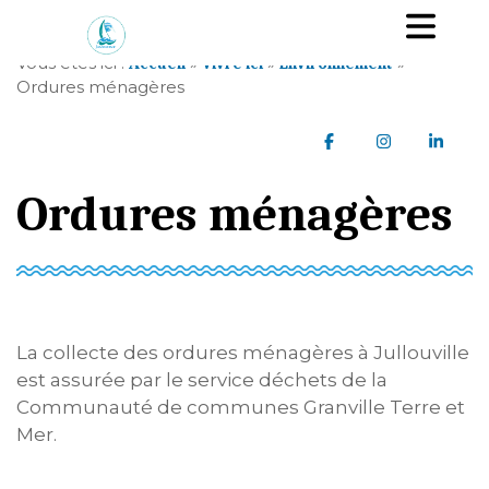
A
Ou
l
l
Vous êtes ici :
»
»
»
Accueil
Vivre ici
Environnement
e
Ordures ménagères
r
a
Partager sur Faceb
Partager sur
Parta
u
c
Ordures ménagères
o
n
t
e
n
u
La collecte des ordures ménagères à Jullouville
est assurée par le service déchets de la
Communauté de communes Granville Terre et
Mer.