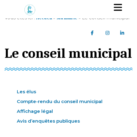
A
Ou
l
l
Vous êtes ici :
»
»
Le conseil municipal
Accueil
Ma mairie
e
r
Partager sur Faceb
Partager sur
Parta
a
u
Le conseil municipal
c
o
n
t
e
n
u
Les élus
Compte-rendu du conseil municipal
Affichage légal
Avis d’enquêtes publiques