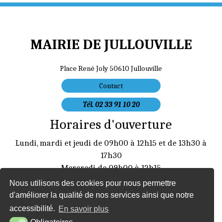
MAIRIE DE JULLOUVILLE
Place René Joly 50610 Jullouville
Contact
Tél. 02 33 91 10 20
Horaires d'ouverture
Lundi, mardi et jeudi de 09h00 à 12h15 et de 13h30 à
17h30
Mercredi de 09h00 à 12h15
Vendredi de 09h00 à 12:15 et de 13:30 à 16h30
Nous utilisons des cookies pour nous permettre
mairie@jullouville.fr
d'améliorer la qualité de nos services ainsi que notre
accessibilité.
En savoir plus