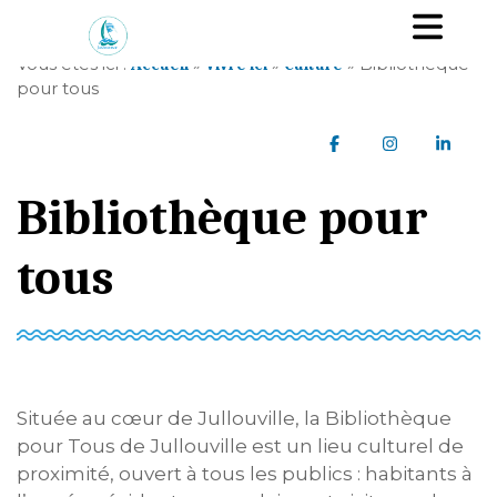
A
Ou
l
l
Vous êtes ici :
»
»
»
Bibliothèque
Accueil
Vivre ici
Culture
e
pour tous
r
a
Partager sur Faceb
Partager sur
Parta
u
c
Bibliothèque pour
o
n
t
tous
e
n
u
Située au cœur de Jullouville, la Bibliothèque
pour Tous de Jullouville est un lieu culturel de
proximité, ouvert à tous les publics : habitants à