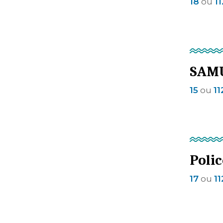
18
ou
1
SAMU
15
ou
11
Polic
17
ou
11