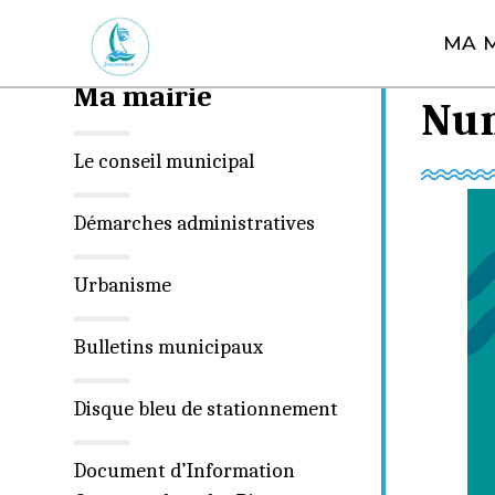
A
MA M
l
Vous êt
l
Ma mairie
e
Num
r
Le conseil municipal
a
u
c
Démarches administratives
o
n
Urbanisme
t
e
Bulletins municipaux
n
u
Disque bleu de stationnement
Document d’Information