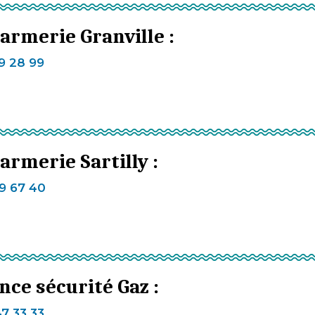
armerie Granville :
9 28 99
rmerie Sartilly :
9 67 40
nce sécurité Gaz :
7 33 33