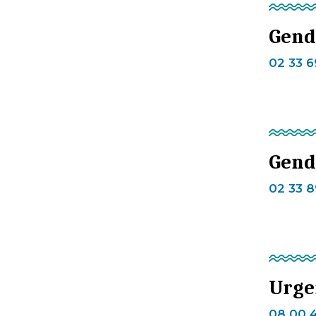
Gend
02 33 6
Genda
02 33 8
Urge
08 00 4