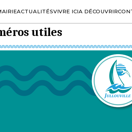
AIRIE
ACTUALITÉS
VIVRE ICI
A DÉCOUVRIR
CON
es ici :
»
»
Numéros utiles
Accueil
Ma mairie
éros utiles