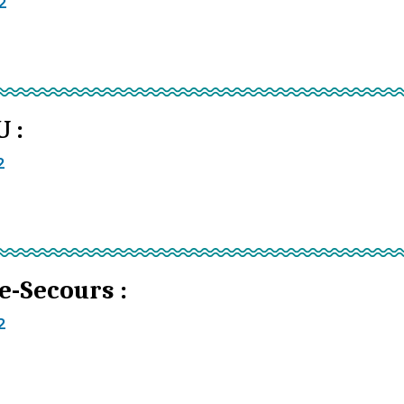
12
 :
2
e-Secours :
2