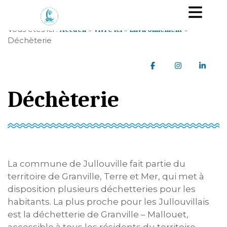
A
Ou
l
l
Vous êtes ici :
»
»
»
Accueil
Vivre ici
Environnement
e
Déchèterie
r
a
Partager sur Faceb
Partager sur
Parta
u
c
Déchèterie
o
n
t
e
n
u
La commune de Jullouville fait partie du
territoire de Granville, Terre et Mer, qui met à
disposition plusieurs déchetteries pour les
habitants. La plus proche pour les Jullouvillais
est la déchetterie de Granville – Mallouet,