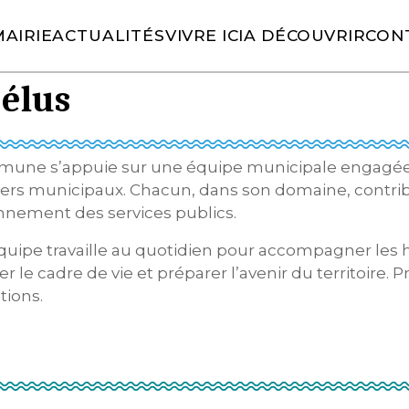
AIRIE
ACTUALITÉS
VIVRE ICI
A DÉCOUVRIR
CON
es ici :
»
»
»
L
Accueil
Ma mairie
Le conseil municipal
 élus
une s’appuie sur une équipe municipale engagée, ré
lers municipaux. Chacun, dans son domaine, contribu
nnement des services publics.
quipe travaille au quotidien pour accompagner les 
r le cadre de vie et préparer l’avenir du territoire. 
tions.