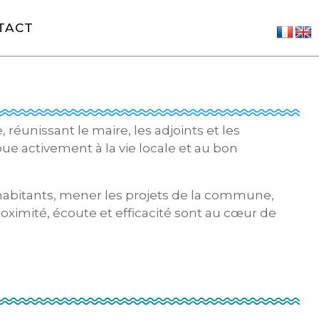
TACT
es élus
Partager sur Fac
Partager s
Parta
unissant le maire, les adjoints et les
e activement à la vie locale et au bon
habitants, mener les projets de la commune,
Proximité, écoute et efficacité sont au cœur de