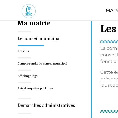
A
MA M
l
Vous êt
l
Ma mairie
e
Les
r
Le conseil municipal
a
u
La comm
Les élus
c
conseil
o
fonctio
Compte-rendu du conseil municipal
n
Cette é
t
Affichage légal
préserve
e
leurs ac
n
Avis d’enquêtes publiques
u
Démarches administratives