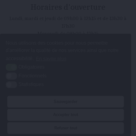
Horaires d'ouverture
Lundi, mardi et jeudi de 09h00 à 12h15 et de 13h30 à
17h30
Mercredi de 09h00 à 12h15
Vendredi de 09h00 à 12:15 et de 13:30 à 16h30
Nous utilisons des cookies pour nous permettre
mairie@jullouville.fr
d'améliorer la qualité de nos services ainsi que notre
accessibilité.
En savoir plus
Obligatoires
Plan du site
Mentions légales
Accessibilité
Fonctionnels
Statistiques
Krea3
Sauvegarder
Accepter tout
Refuser tout