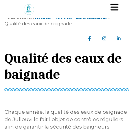
A
Ou
l
l
Vous êtes ici :
»
»
»
Accueil
Vivre ici
Environnement
e
Qualité des eaux de baignade
r
a
Partager sur Faceb
Partager sur
Parta
u
c
Qualité des eaux de
o
n
t
baignade
e
n
u
Chaque année, la qualité des eaux de baignade
de Jullouville fait l’objet de contrôles réguliers
afin de garantir la sécurité des baigneurs.