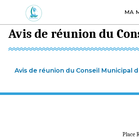
A
MA M
l
Vous êtes ici :
»
Accueil
l
e
Avis de réunion du Cons
r
a
u
c
Avis de réunion du Conseil Municipal du
o
n
t
e
n
u
Place 