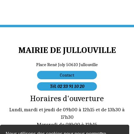
MAIRIE DE JULLOUVILLE
Place René Joly 50610 Jullouville
Contact
Tél. 02 33 91 10 20
Horaires d'ouverture
Lundi, mardi et jeudi de 09h00 à 12h15 et de 13h30 à
17h30
Mercredi de 09h00 à 12h15
Vendredi de 09h00 à 12:15 et de 13:30 à 16h30
Nous utilisons des cookies pour nous permettre