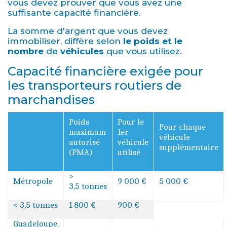
vous devez prouver que vous avez une
suffisante capacité financière.
La somme d'argent que vous devez
immobiliser, diffère selon
le poids et le
nombre
de
véhicules
que vous utilisez.
Capacité financière exigée pour
les transporteurs routiers de
marchandises
Poids
Pour le
Pour chaque
maximum
1er
véhicule
autorisé
véhicule
supplémentaire
(PMA)
utilisé
>
Métropole
9 000 €
5 000 €
3,5 tonnes
< 3,5 tonnes
1 800 €
900 €
Guadeloupe,