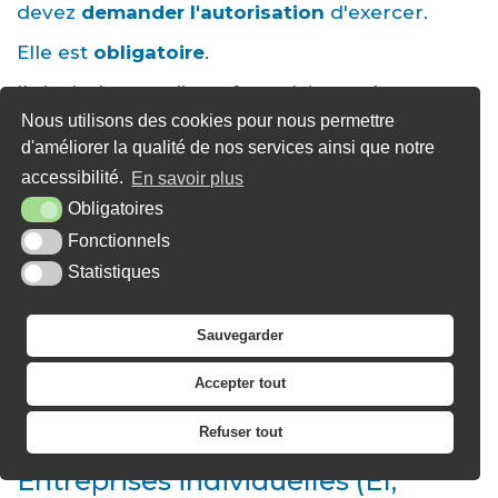
devez
demander l'autorisation
d'exercer.
Elle est
obligatoire
.
Il s'agit de remplir un formulaire et de
l'adresser à la
Dreal
de votre région.
Nous utilisons des cookies pour nous permettre
d'améliorer la qualité de nos services ainsi que notre
Le
formulaire de demande
est différent selon
le statut de votre entreprise (société ou
accessibilité.
En savoir plus
entreprise individuelle).
Obligatoires
Société
Fonctionnels
Statistiques
Société
Si vous êtes une société (autre qu'une
SASU
),
Sauvegarder
vous devez remplir le formulaire suivant :
Accepter tout
Entreprises individuelles (EI,
Refuser tout
EURL, EIRL, SASU)
Entreprises individuelles (EI,