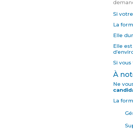
demand
Si votr
La form
Elle du
Elle es
d’envir
Si vous
À not
Ne vous
candid
La form
Gé
Su