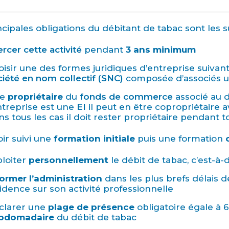
ncipales obligations du débitant de tabac sont les s
rcer cette activité
pendant
3 ans minimum
isir une des formes juridiques d’entreprise suivan
ciété en nom collectif (SNC)
composée d’associés u
re
propriétaire
du
fonds de commerce
associé au d
ntreprise est une
EI
il peut en être copropriétaire 
s tous les cas il doit rester propriétaire pendant to
ir suivi une
formation initiale
puis une formation
ploiter
personnellement
le débit de tabac, c’est-
former l’administration
dans les plus brefs délais 
idence sur son activité professionnelle
clarer une
plage de présence
obligatoire égale à
bdomadaire
du débit de tabac