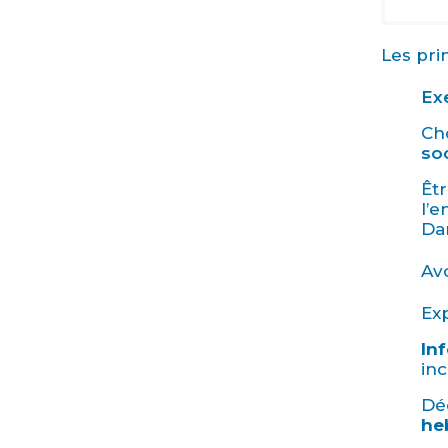
Les pri
Exe
Cho
so
Êt
l’e
Dan
Avo
Ex
In
inc
Dé
he