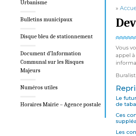
Urbanisme
»
Accue
Dev
Bulletins municipaux
Disque bleu de stationnement
Vous vo
Document d’Information
appel à
Communal sur les Risques
inform
Majeurs
Buralis
Repri
Numéros utiles
Le futu
Horaires Mairie – Agence postale
de taba
Ces con
suppléa
Les con