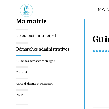
A
MA M
l
Vous êt
l
Ma mairie
e
r
Le conseil municipal
a
Gui
u
c
Démarches administratives
o
Guide des démarches en ligne
n
t
Etat civil
e
n
Carte d’identité et Passeport
u
ANTS