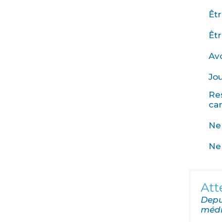
Êt
Êtr
Av
Jou
Re
ca
Ne
Ne
Att
Depu
médi