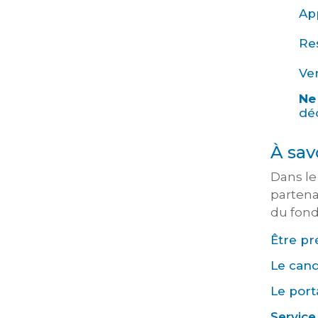
Ap
Res
Ve
Ne
déc
À sav
Dans le
partena
du fon
Être p
Le cand
Le port
Service