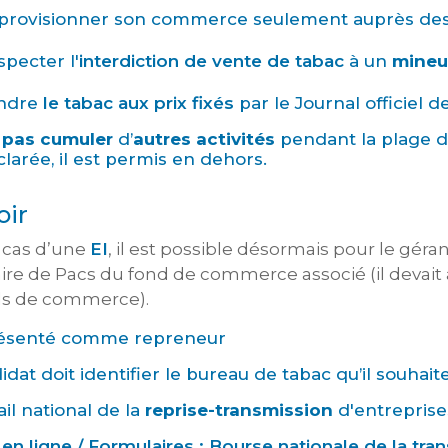
provisionner son commerce seulement auprès de
pecter l'
interdiction de vente de tabac
à un
mineu
ndre
le tabac aux prix fixés
par le Journal officiel 
 pas cumuler
d’
autres activités
pendant la plage 
larée, il est permis en dehors.
oir
 cas d’une
EI
, il est possible désormais pour le géra
ire de Pacs du fond de commerce associé (il devait 
ds de commerce).
résenté comme repreneur
idat doit identifier le bureau de tabac qu’il souhai
ail national de la
reprise-transmission
d'entreprises
 en ligne / Formulaires : Bourse nationale de la tran