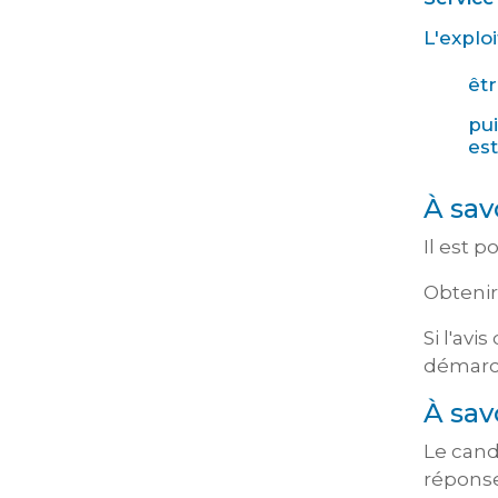
L'explo
êtr
pu
est
À sav
Il est 
Obtenir
Si l'av
démarc
À sav
Le cand
réponse