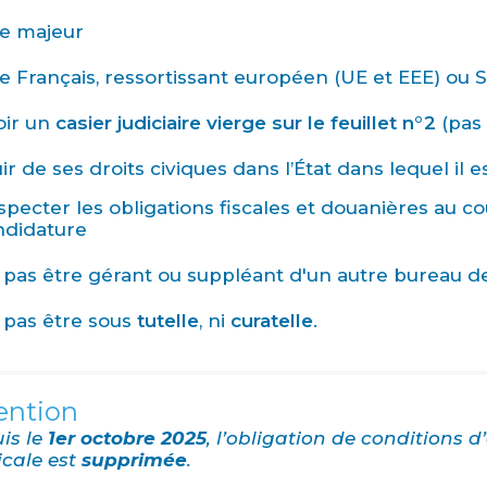
re majeur
e Français, ressortissant européen (UE et EEE) ou 
oir un
casier judiciaire vierge sur le feuillet n°2
(pas
ir de ses droits civiques dans l’État dans lequel il e
specter les obligations fiscales et douanières au c
ndidature
 pas être gérant ou suppléant d'un autre bureau d
 pas être sous
tutelle
, ni
curatelle
.
ention
is le
1er octobre 2025
, l’obligation de conditions d
cale est
supprimée
.