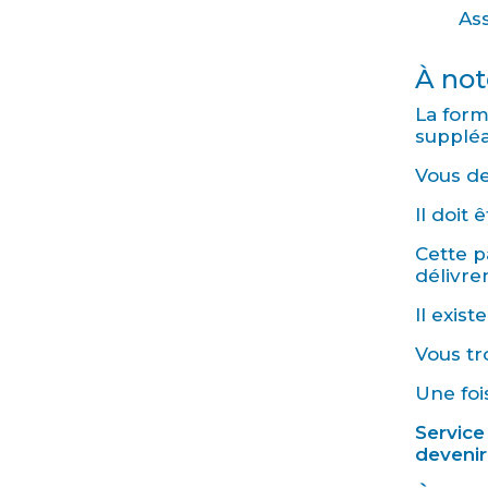
As
À not
La form
suppléa
Vous de
Il doit 
Cette p
délivre
Il exis
Vous tr
Une foi
Service
devenir