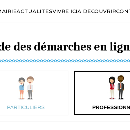
AIRIE
ACTUALITÉS
VIVRE ICI
A DÉCOUVRIR
CON
es ici :
»
»
Accueil
Ma mairie
Démarches administrat
de des démarches en lig
PARTICULIERS
PROFESSION